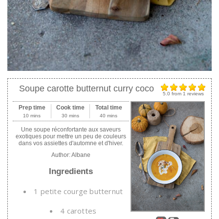
Soupe carotte butternut curry coco
5.0
from
1
reviews
Prep time
Cook time
Total time
10 mins
30 mins
40 mins
Une soupe réconfortante aux saveurs
exotiques pour mettre un peu de couleurs
dans vos assiettes d'automne et d'hiver.
Author:
Albane
Ingredients
1 petite courge butternut
4 carottes