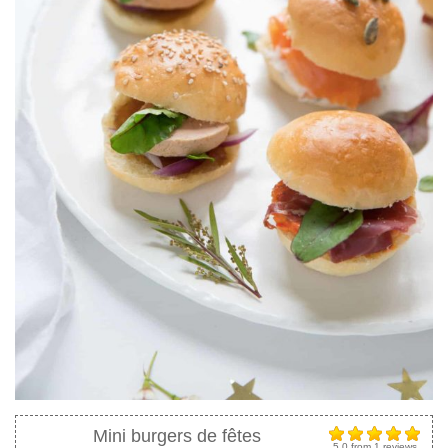
Mini burgers de fêtes
5.0
from
1
reviews