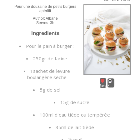
Pour une douzaine de petits burgers
apéritif
Author:
Albane
Serves:
3h
Ingredients
Pour le pain à burger :
250gr de farine
1sachet de levure
boulangère sèche
Print
Save
5g de sel
15g de sucre
100ml d'eau tiède ou tempérée
35ml de lait tiède
½ œuf