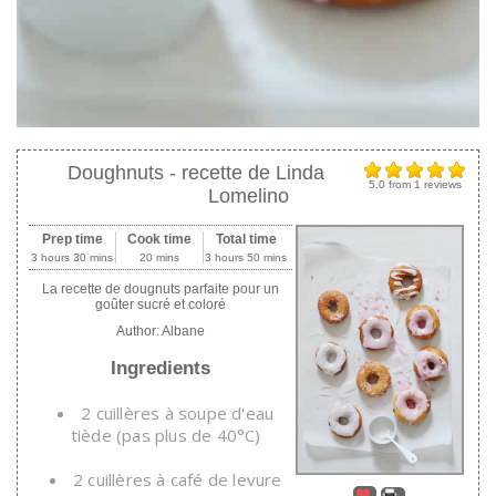
Doughnuts - recette de Linda
5.0
from
1
reviews
Lomelino
Prep time
Cook time
Total time
3 hours 30 mins
20 mins
3 hours 50 mins
La recette de dougnuts parfaite pour un
goûter sucré et coloré
Author:
Albane
Ingredients
2 cuillères à soupe d'eau
tiède (pas plus de 40°C)
2 cuillères à café de levure