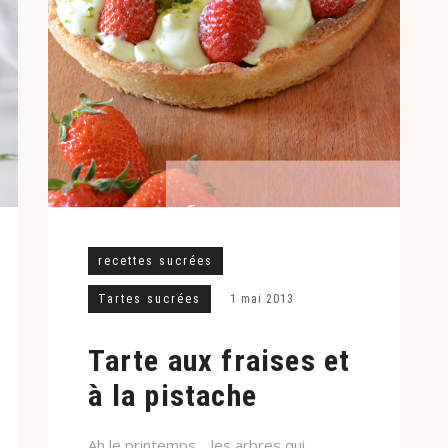
recettes sucrées
Tartes sucrées
1 mai 2013
Tarte aux fraises et
à la pistache
Ah le printemps… les arbres qui