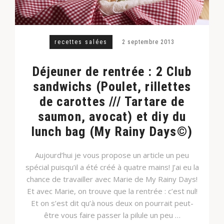
recettes salées
2 septembre 2013
Déjeuner de rentrée : 2 Club
sandwichs (Poulet, rillettes
de carottes /// Tartare de
saumon, avocat) et diy du
lunch bag (My Rainy Days©)
Aujourd’hui je vous propose un article un peu
spécial puisqu’il a été créé à quatre mains! J’ai eu la
chance de travailler avec Marie de My Rainy Days!
Et avec Marie, on trouve que la rentrée : c’est nul!
Et on s’est dit qu’à nous deux on pourrait peut-
être vous faire passer la pilule un peu …