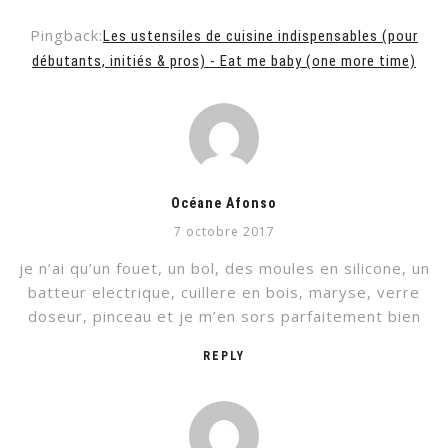
Pingback:
Les ustensiles de cuisine indispensables (pour
débutants, initiés & pros) - Eat me baby (one more time)
Océane Afonso
7 octobre 2017
je n’ai qu’un fouet, un bol, des moules en silicone, un
batteur electrique, cuillere en bois, maryse, verre
doseur, pinceau et je m’en sors parfaitement bien
REPLY